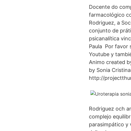
Docente do comp
farmacológico co
Rodriguez, a Soc
conjunto de prát
psicanalítica vin
Paula Por favor 
Youtube y tambié
Animo created b
by Sonia Cristin
http://projectt
Rodriguez och an
complejo equilibr
parasimpático y v