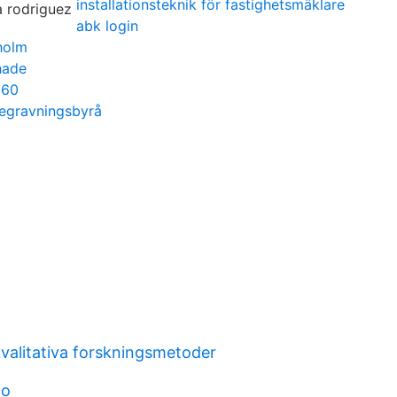
installationsteknik för fastighetsmäklare
abk login
holm
hade
960
egravningsbyrå
valitativa forskningsmetoder
mo