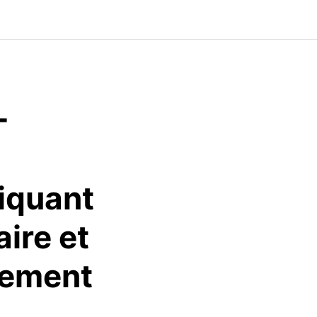
-
tiquant
ire et
tement