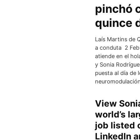
pinchó c
quince d
Laís Martins de 
a conduta 2 Feb
atiende en el hol
y Sonia Rodrígue
puesta al día de
neuromodulación.
View Sonia
world’s la
job listed 
LinkedIn a