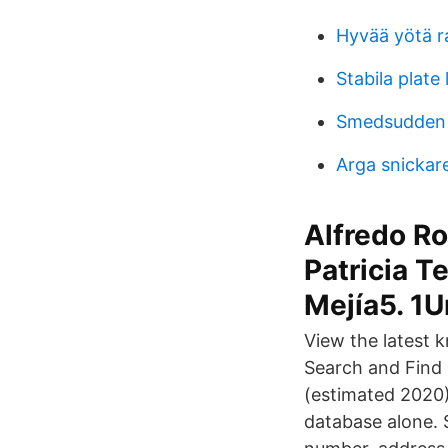
Hyvää yötä r
Stabila plate 
Smedsudden v
Arga snickar
Alfredo Ro
Patricia T
Mejía5. 1U
View the latest 
Search and Find 
(estimated 2020) 
database alone. 