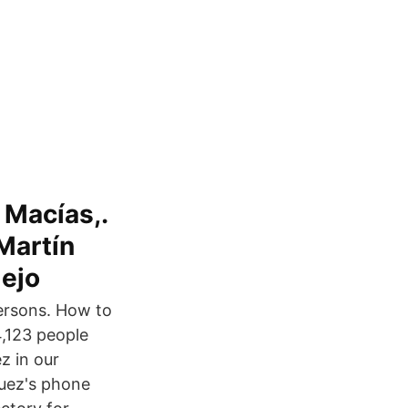
 Macías,.
Martín
lejo
ersons. How to
,123 people
z in our
guez's phone