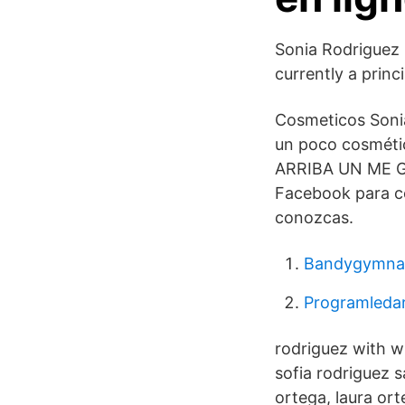
Sonia Rodriguez 
currently a princ
Cosmeticos Sonia 
un poco cosméti
ARRIBA UN ME GU
Facebook para co
conozcas.
Bandygymnas
Programledar
rodriguez with w
sofia rodriguez 
ortega, laura or