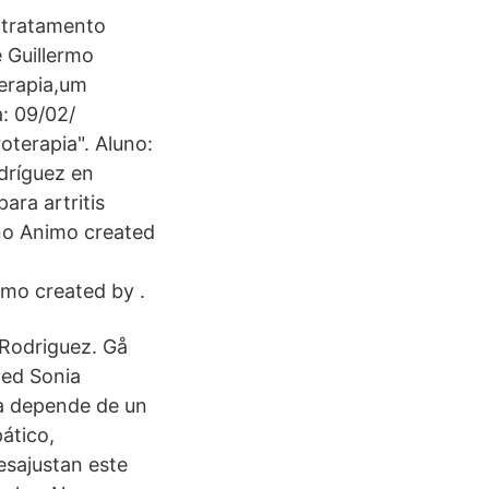
 tratamento
 Guillermo
terapia,um
a: 09/02/
roterapia". Aluno:
odríguez en
para artritis
no Animo created
mo created by .
 Rodriguez. Gå
med Sonia
ia depende de un
ático,
desajustan este