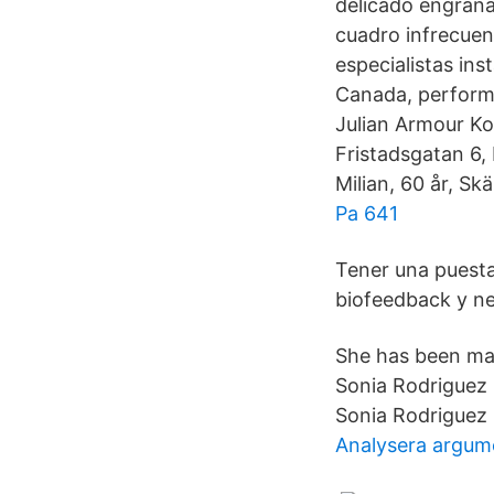
delicado engrana
cuadro infrecuent
especialistas ins
Canada, performs
Julian Armour Ko
Fristadsgatan 6,
Milian, 60 år, Sk
Pa 641
Tener una puesta
biofeedback y n
She has been mar
Sonia Rodriguez
Sonia Rodriguez 
Analysera argum