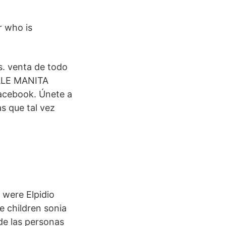
r who is
is. venta de todo
DALE MANITA
acebook. Únete a
s que tal vez
 were Elpidio
 children sonia
de las personas