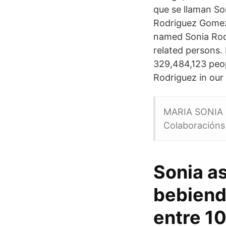
que se llaman S
Rodriguez Gomez 
named Sonia Rod
related persons.
329,484,123 peop
Rodriguez in our
MARIA SONIA F
Colaboracións
Sonia a
bebiend
entre 10