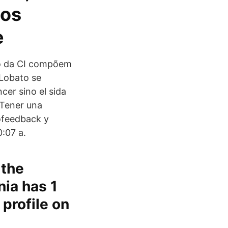
los
e
jo da CI compõem
Lobato se
cer sino el sida
 Tener una
iofeedback y
:07 a.
 the
nia has 1
 profile on