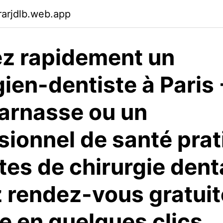
arjdlb.web.app
z rapidement un
gien-dentiste à Paris 
arnasse ou un
sionnel de santé pra
tes de chirurgie denta
 rendez-vous gratui
ne en quelques clics