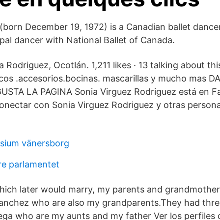
(born December 19, 1972) is a Canadian ballet dance
ipal dancer with National Ballet of Canada.
Rodriguez, Ocotlán. 1,211 likes · 13 talking about th
cos .accesorios.bocinas. mascarillas y mucho mas 
STA LA PAGINA Sonia Virguez Rodriguez está en F
nectar con Sonia Virguez Rodriguez y otras persona
ium vänersborg
e parlamentet
hich later would marry, my parents and grandmother
sanchez who are also my grandparents.They had three
tega who are my aunts and my father Ver los perfiles 