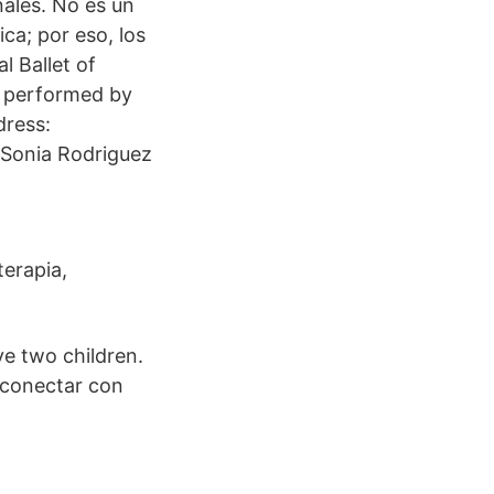
nales. No es un
ca; por eso, los
l Ballet of
, performed by
dress:
 Sonia Rodriguez
terapia,
e two children.
 conectar con