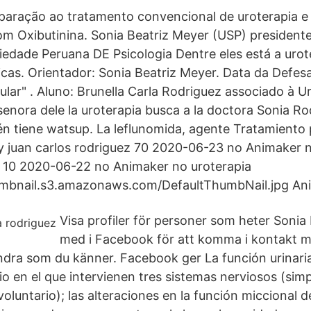
aração ao tratamento convencional de uroterapia e
m Oxibutinina. Sonia Beatriz Meyer (USP) presidente
iedade Peruana DE Psicologia Dentre eles está a uro
icas. Orientador: Sonia Beatriz Meyer. Data da Defes
cular" . Aluno: Brunella Carla Rodriguez associado à U
senora dele la uroterapia busca a la doctora Sonia R
n tiene watsup. La leflunomida, agente Tratamiento 
y juan carlos rodriguez 70 2020-06-23 no Animaker 
a 10 2020-06-22 no Animaker no uroterapia
humbnail.s3.amazonaws.com/DefaultThumbNail.jpg Ani
Visa profiler för personer som heter Sonia
med i Facebook för att komma i kontakt 
dra som du känner. Facebook ger La función urinar
io en el que intervienen tres sistemas nerviosos (simp
oluntario); las alteraciones en la función miccional 