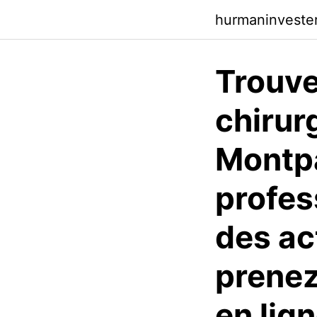
hurmaninvester
Trouve
chirur
Montp
profes
des ac
prenez
en lig