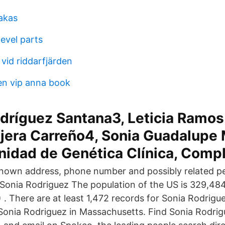
akas
level parts
id riddarfjärden
en vip anna book
dríguez Santana3, Leticia Ramos
ejera Carreño4, Sonia Guadalupe 
nidad de Genética Clínica, Comp
known address, phone number and possibly related p
Sonia Rodriguez The population of the US is 329,484
. There are at least 1,472 records for Sonia Rodrigue
Sonia Rodriguez in Massachusetts. Find Sonia Rodri