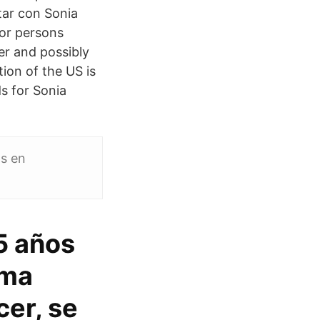
ar con Sonia
for persons
r and possibly
ion of the US is
s for Sonia
s en
5 años
oma
cer, se