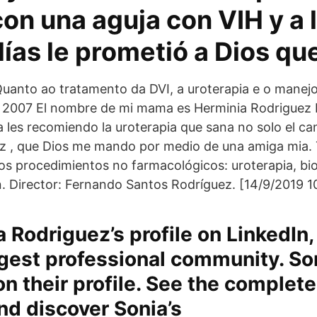
on una aguja con VIH y a 
ías le prometió a Dios qu
Quanto ao tratamento da DVI, a uroterapia e o mane
 2007 El nombre de mi mama es Herminia Rodriguez 
a les recomiendo la uroterapia que sana no solo el can
z , que Dios me mando por medio de una amiga mia.
 los procedimientos no farmacológicos: uroterapia, b
 Director: Fernando Santos Rodríguez. [14/9/2019 10
 Rodriguez’s profile on LinkedIn,
rgest professional community. So
on their profile. See the complete
nd discover Sonia’s