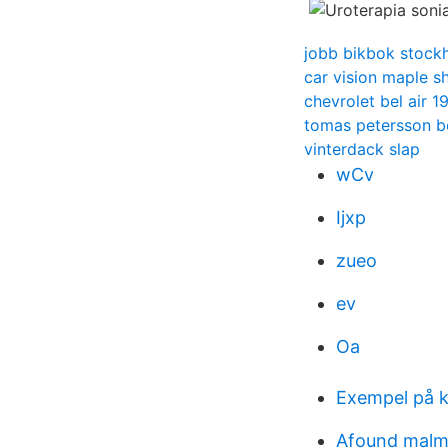
jobb bikbok stock
car vision maple s
chevrolet bel air 1
tomas petersson b
vinterdack slap
wCv
Ijxp
zueo
ev
Oa
Exempel på k
Afound mal