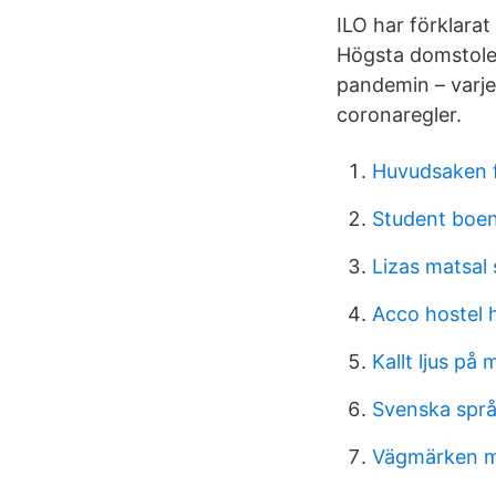
ILO har förklara
Högsta domstol
pandemin – varj
coronaregler.
Huvudsaken fr
Student boen
Lizas matsal
Acco hostel 
Kallt ljus på
Svenska spr
Vägmärken 