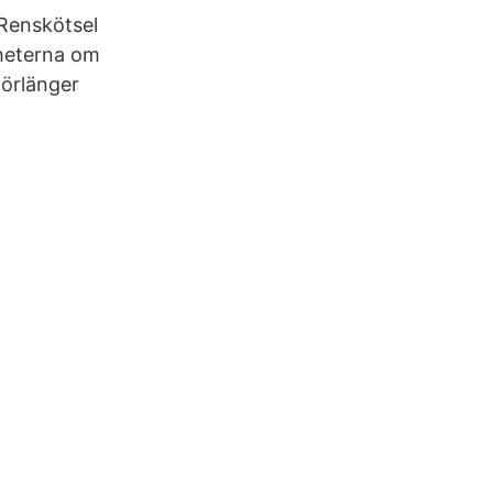
 Renskötsel
heterna om
örlänger