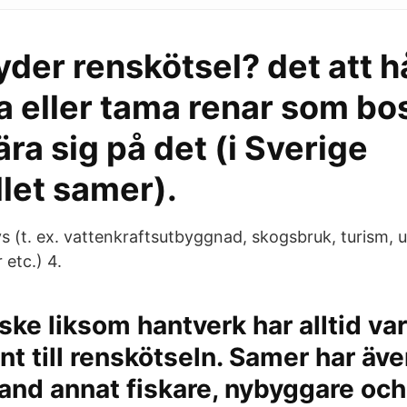
der renskötsel? det att h
a eller tama renar som b
ära sig på det (i Sverige
let samer).
vs (t. ex. vattenkraftsutbyggnad, skogsbruk, turism,
 etc.) 4.
ske liksom hantverk har alltid var
 till renskötseln. Samer har även
and annat fiskare, nybyggare och