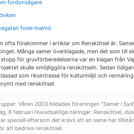
om fordonsägare
dviken
yxegatan fosie malmö
ofta förekommer i artiklar om Renskötsel är: Samer
nget. Många samer överklagade, men det som till sl
a stopp för gruvförberedelserna var en klagan från V
ojektet skulle omöjliggöra renskötseln. Sedan tidigar
lassad som riksintresse för kulturmiljö och rennäring
onymt med renskötsel.
rupper Våren 2003 bildades föreningen ”Samer i Syd”
g, 6 februari Huvudsakliga näringar: Renskötsel, duodji
är speciell eftersom det krävs att en same har tillstå
ör att bedriva renskötsel.