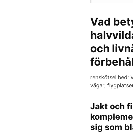
Vad bety
halvvild
och livn
förbehål
renskötsel bedri
vägar, flygplatser
Jakt och fi
komplement
sig som bl