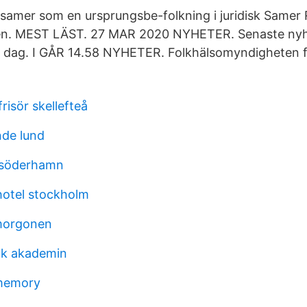
t samer som en ursprungsbe-folkning i juridisk Samer
en. MEST LÄST. 27 MAR 2020 NYHETER. Senaste ny
e dag. I GÅR 14.58 NYHETER. Folkhälsomyndigheten f
isör skellefteå
de lund
 söderhamn
hotel stockholm
 morgonen
åk akademin
memory