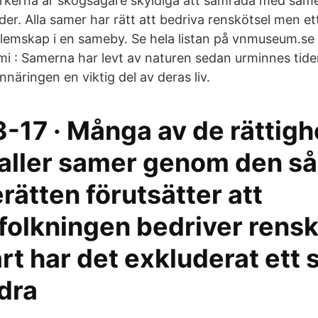
rkerna är skogsägare skyldiga att samråda med sa
r. Alla samer har rätt att bedriva renskötsel men ett 
lemskap i en sameby. Se hela listan på vnmuseum.se
mi : Samerna har levt av naturen sedan urminnes tide
nnäringen en viktig del av deras liv.
-17 · Många av de rättigh
faller samer genom den så
ätten förutsätter att
olkningen bedriver rensk
art har det exkluderat ett 
dra