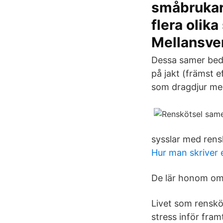
småbrukare
flera olik
Mellansve
Dessa samer bed
på jakt (främst e
som dragdjur med
sysslar med rens
Hur man skriver e
De lär honom om 
Livet som renskö
stress inför fram