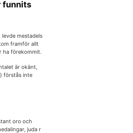
 funnits
 levde mestadels
kom framför allt
r ha förekommit.
talet är okänt,
) förstås inte
stant oro och
edalingar, juda r