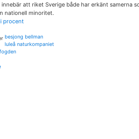
 innebär att riket Sverige både har erkänt samerna so
 nationell minoritet.
i procent
besjong bellman
luleå naturkompaniet
ofogden
e