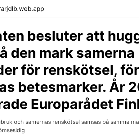
arjdlb.web.app
ten besluter att hug
på den mark samerna
er för renskötsel, fö
as betesmarker. År 2
erade Europarådet Fi
bruk och samernas renskötsel samsas på samma mar
ömsesidig