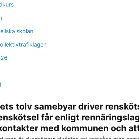
ndkurs
n
ellska skolan
ollektivtrafiklagen
 26
l
ets tolv samebyar driver rensköt
enskötsel får enligt rennäringsla
 kontakter med kommunen och att