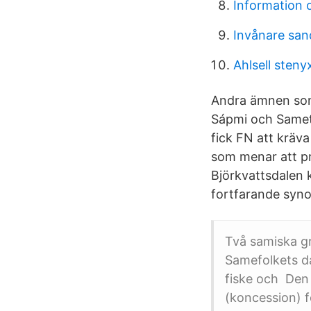
Information 
Invånare san
Ahlsell sten
Andra ämnen som 
Sápmi och Sameti
fick FN att kräv
som menar att pr
Björkvattsdalen k
fortfarande syn
Två samiska g
Samefolkets da
fiske och Den 
(koncession) f