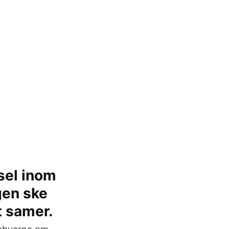
sel inom
gen ske
 samer.