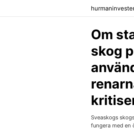
hurmaninvester
Om sta
skog 
använd
renarn
kritis
Sveaskogs skogs
fungera med en 