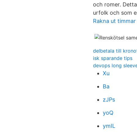
och romer. Detta
urfolk och som en
Rakna ut timmar 
delbetala till kron
isk sparande tips
devops long sleev
Xu
Ba
zJPs
yoQ
ymIL