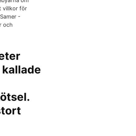
mebyarna om
villkor för
 Samer -
r och
eter
 kallade
ötsel.
stort