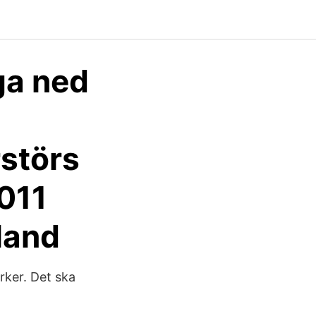
ga ned
rstörs
011
nland
ker. Det ska