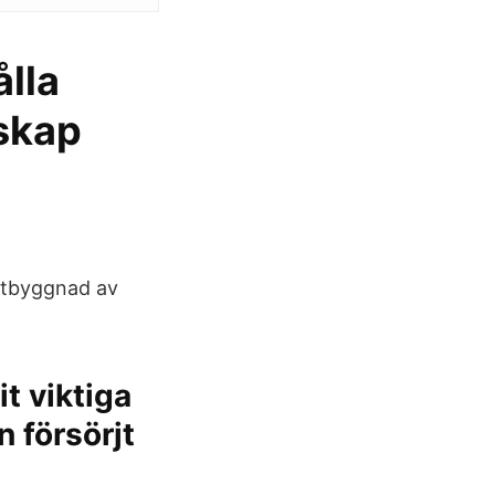
ålla
oskap
 utbyggnad av
it viktiga
 försörjt