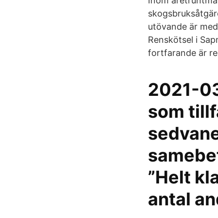
Inom åretruntma
skogsbruksåtgärde
utövande är med
Renskötsel i Sap
fortfarande är re
2021-03
som till
sedvaner
samebef
”Helt kl
antal an