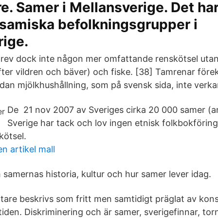
. Samer i Mellansverige. Det har
a samiska befolkningsgrupper i
rige.
rev dock inte någon mer omfattande renskötsel utan
fter vildren och bäver) och fiske. [38] Tamrenar före
an mjölkhushållning, som på svensk sida, inte verka
De 21 nov 2007 av Sveriges cirka 20 000 samer (an
Sverige har tack och lov ingen etnisk folkbokföring
kötsel.
n artikel mall
samernas historia, kultur och hur samer lever idag.
tare beskrivs som fritt men samtidigt präglat av kon
tiden. Diskriminering och är samer, sverigefinnar, torn