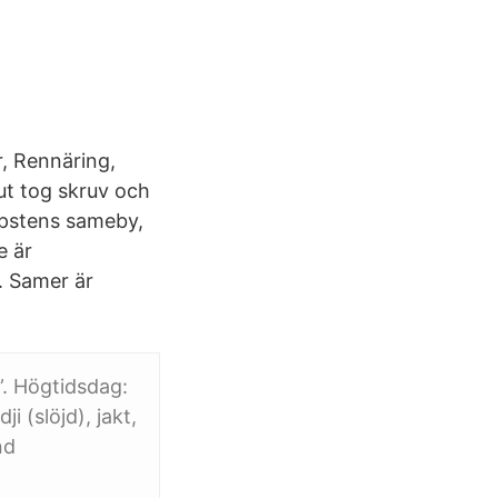
, Rennäring,
ut tog skruv och
apstens sameby,
e är
. Samer är
. Högtidsdag:
 (slöjd), jakt,
nd