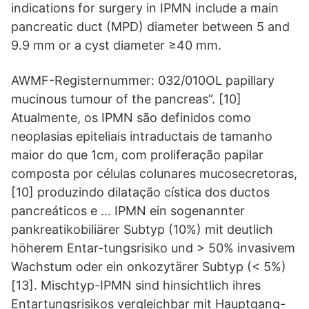
indications for surgery in IPMN include a main
pancreatic duct (MPD) diameter between 5 and
9.9 mm or a cyst diameter ≥40 mm.
AWMF-Registernummer: 032/010OL papillary
mucinous tumour of the pancreas”. [10]
Atualmente, os IPMN são definidos como
neoplasias epiteliais intraductais de tamanho
maior do que 1cm, com proliferação papilar
composta por células colunares mucosecretoras,
[10] produzindo dilatação cística dos ductos
pancreáticos e … IPMN ein sogenannter
pankreatikobiliärer Subtyp (10%) mit deutlich
höherem Entar-tungsrisiko und > 50% invasivem
Wachstum oder ein onkozytärer Subtyp (< 5%)
[13]. Mischtyp-IPMN sind hinsichtlich ihres
Entartungsrisikos vergleichbar mit Hauptgang-