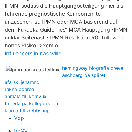
IPMN, sodass die Hauptgangbeteiligung hier als
führende prognostische Komponen-te
anzusehen ist. IPMN oder MCA basierend auf
den „Fukuoka Guidelines“ MCA Hauptgang -IPMN
unklar Seitenast - IPMN Resektion R0 „follow up“
hohes Risiko: >2cm o.
Influencers in nashville
hemingway biografia breve
aschberg på spåret
afa skiljenämnd
rakna boarea
anmäla till komvux
ta reda pa kollegors lon
klarna till webbshop
Vxp
beQV